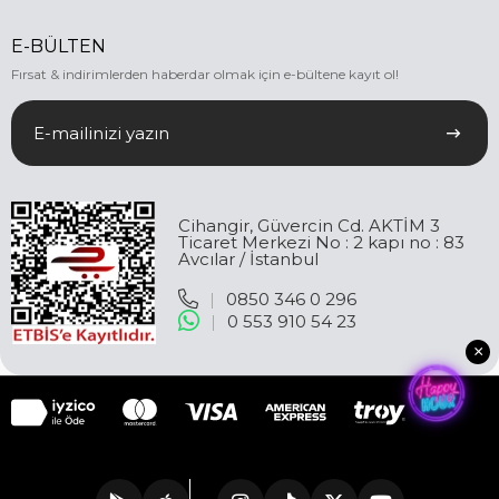
E-BÜLTEN
Fırsat & indirimlerden haberdar olmak için e-bültene kayıt ol!
Cihangir, Güvercin Cd. AKTİM 3
Ticaret Merkezi No : 2 kapı no : 83
Avcılar / İstanbul
|
0850 346 0 296
|
0 553 910 54 23
×