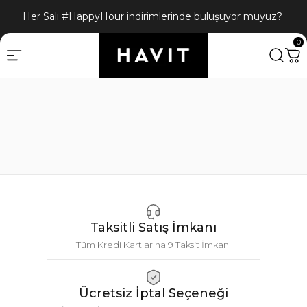
Her Salı #HappyHour indirimlerinde buluşuyor muyuz?
0
Taksitli Satış İmkanı
Tüm Kredi Kartlarına 9 Taksit İmkanı
Ücretsiz İptal Seçeneği