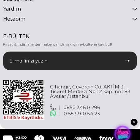
Yardım
Hesabım
E-BÜLTEN
Fırsat & indirimlerden haberdar olmak için e-bültene kayıt ol!
Cihangir, Güvercin Cd. AKTİM 3
Ticaret Merkezi No : 2 kapı no : 83
Avcılar / İstanbul
|
0850 346 0 296
|
0 553 910 54 23
×