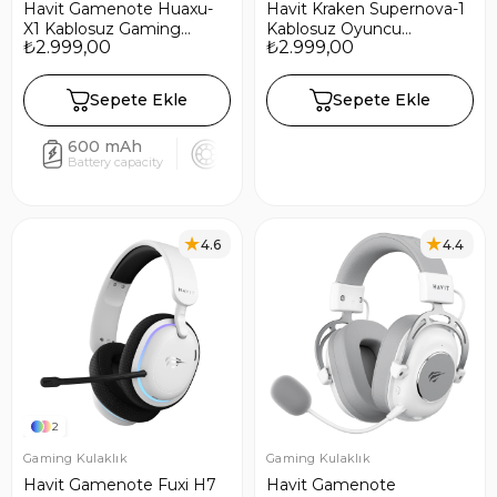
Havit Gamenote Huaxu-
Havit Kraken Supernova-1
X1 Kablosuz Gaming
Kablosuz Oyuncu
₺2.999,00
₺2.999,00
Oyuncu Kulaklığı - Beyaz
Kulaklığı | 7.1 Surround
Ses | Mikrofonlu | 2.4GHz
+ Type-C + AUX Bağlantı
Sepete Ekle
Sepete Ekle
600 mAh
53mm
5.3
28
Battery capacity
Driver size
Bluetooth
Low 
4.6
4.4
2
Gaming Kulaklık
Gaming Kulaklık
Havit Gamenote Fuxi H7
Havit Gamenote