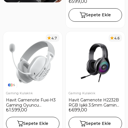
₺599,00
Mikrofonlu Oyuncu
Kulaklığı
Sepete Ekle
4.7
4.6
5
Gaming Kulaklık
Gaming Kulaklık
Havit Gamenote Fuxi-H3
Havit Gamenote H2232B
Gaming Oyuncu
RGB Işıklı 3.5mm Gaming
₺1.599,00
₺699,00
Mikrofonlu Kulaklığı 7.1-4
Oyuncu Kulaklığı –
Modlu (BT, 2.4Ghz, Type-
Mikrofonlu, Kablolu -
C, 3.5mm) - Beyaz
Siyah
Sepete Ekle
Sepete Ekle