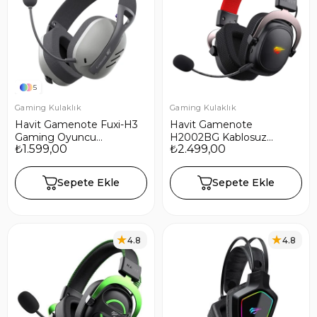
5
Gaming Kulaklık
Gaming Kulaklık
Havit Gamenote Fuxi-H3
Havit Gamenote
Gaming Oyuncu
H2002BG Kablosuz
₺1.599,00
₺2.499,00
Mikrofonlu Kulaklığı 7.1-4
Gaming Kulaklık, 7.1
Modlu (BT, 2.4Ghz, Type-
Surround Ses, 3 Modlu
C, 3.5mm) - Gri
Bağlantı, Mikrofonlu, RGB
Sepete Ekle
Sepete Ekle
Işıklı - Siyah
4.8
4.8