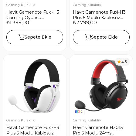
Gaming Kulaklık
Gaming Kulaklık
Havit Gamenote Fuxi-H3
Havit Gamenote Fuxi-H3
Gaming Oyuncu
Plus 5 Modlu Kablosuz
₺1.399,00
₺2.799,00
Mikrofonlu Kulaklığı 7.1-4
Gaming Oyuncu Kulaklığı
Modlu (BT, 2.4Ghz, Type-
- Siyah
C, 3.5mm) - Pembe
Sepete Ekle
Sepete Ekle
4.5
2
Gaming Kulaklık
Gaming Kulaklık
Havit Gamenote Fuxi-H3
Havit Gamenote H2015
Plus 5 Modlu Kablosuz
Pro 5 Modlu 24ms