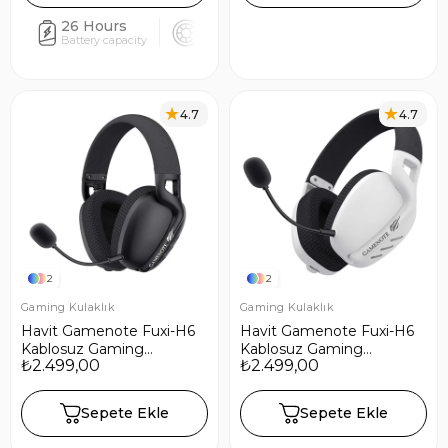
26 Hours
40mm
24ms
10
Battery capacity
Driver size
Latency low
Sens
4.7
4.7
2
2
Gaming Kulaklık
Gaming Kulaklık
Havit Gamenote Fuxi-H6
Havit Gamenote Fuxi-H6
Kablosuz Gaming
Kablosuz Gaming
₺2.499,00
₺2.499,00
Oyuncu Kulaklığı - Siyah
Oyuncu Kulaklığı - Beyaz
Sepete Ekle
Sepete Ekle