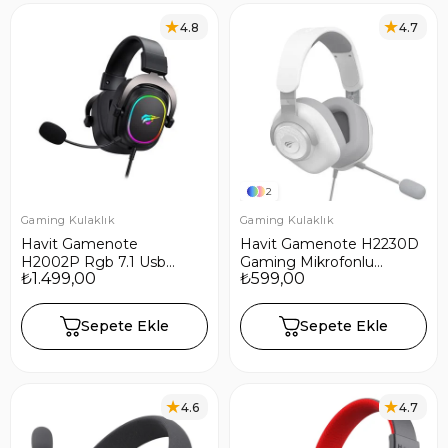
4.8
4.7
2
Gaming Kulaklık
Gaming Kulaklık
Havit Gamenote
Havit Gamenote H2230D
H2002P Rgb 7.1 Usb
Gaming Mikrofonlu
₺1.499,00
₺599,00
Mikrofonlu Siyah Gaming
Oyuncu Kulaklığı 3.5mm
Oyuncu Kulaklığı
Jack - Beyaz
Sepete Ekle
Sepete Ekle
4.6
4.7