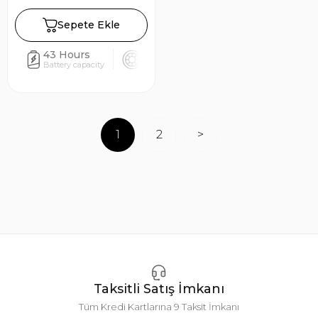
Oyuncu Kulaklığı - Beyaz
Sepete Ekle
43 Hours
53mm
24ms
95
Battery capacity
Driver size
Latency low
Sens
1
2
>
Taksitli Satış İmkanı
Tüm Kredi Kartlarına 9 Taksit İmkanı