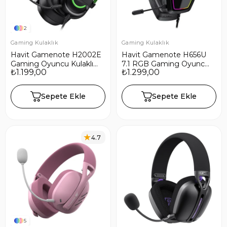
2
Gaming Kulaklık
Gaming Kulaklık
Havit Gamenote H2002E
Havit Gamenote H656U
Gaming Oyuncu Kulaklığı
7.1 RGB Gaming Oyuncu
₺1.199,00
₺1.299,00
- Yeşil
Kulaklığı - Siyah
Sepete Ekle
Sepete Ekle
4.7
5