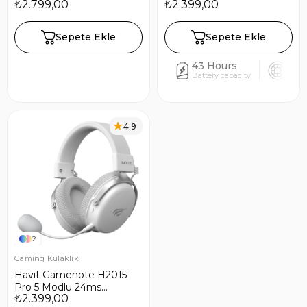
₺2.799,00
₺2.399,00
Gaming Oyuncu Kulaklığı
Kablosuz 7.1 Gaming
- Beyaz
Oyuncu Kulaklığı - Siyah
Sepete Ekle
Sepete Ekle
43 Hours
53
Battery capacity
Drive
4.9
2
Gaming Kulaklık
Havit Gamenote H2015
Pro 5 Modlu 24ms
₺2.399,00
Kablosuz 7.1 Gaming