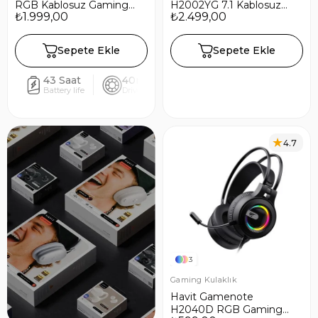
RGB Kablosuz Gaming
H2002YG 7.1 Kablosuz
₺1.999,00
₺2.499,00
Oyuncu Kulaklığı - Beyaz
Mikrofonlu Gaming
Kulaklık - Beyaz
Sepete Ekle
Sepete Ekle
43 Saat
40mm
5.3
ANC
Battery life
Driver size
Bluetooth
Noise canc
4.7
3
Gaming Kulaklık
Havit Gamenote
H2040D RGB Gaming