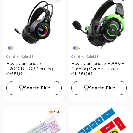
3
2
Gaming Kulaklık
Gaming Kulaklık
Havit Gamenote
Havit Gamenote H2002E
H2040D RGB Gaming
Gaming Oyuncu Kulaklığı
₺599,00
₺1.199,00
Mikrofonlu Oyuncu
- Yeşil
Kulaklığı
Sepete Ekle
Sepete Ekle
4.8