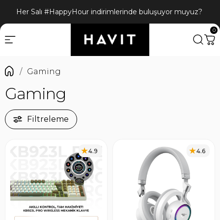
Her Salı #HappyHour indirimlerinde buluşuyor muyuz?
0
Gaming
Gaming
Filtreleme
4.9
4.6