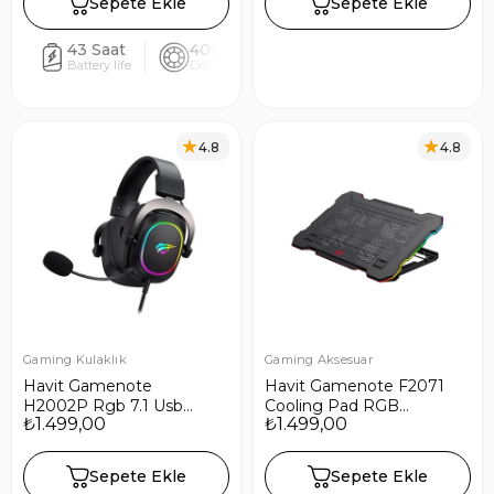
Sepete Ekle
Sepete Ekle
43 Saat
40mm
5.3
ANC
Battery life
Driver size
Bluetooth
Noise canc
4.8
4.8
Gaming Kulaklık
Gaming Aksesuar
Havit Gamenote
Havit Gamenote F2071
H2002P Rgb 7.1 Usb
Cooling Pad RGB
₺1.499,00
₺1.499,00
Mikrofonlu Siyah Gaming
Gaming Laptop
Oyuncu Kulaklığı
Soğutucu
Sepete Ekle
Sepete Ekle