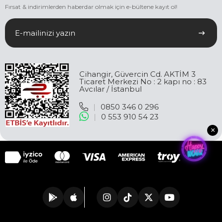
Fırsat & indirimlerden haberdar olmak için e-bültene kayıt ol!
Cihangir, Güvercin Cd. AKTİM 3
Ticaret Merkezi No : 2 kapı no : 83
Avcılar / İstanbul
|
0850 346 0 296
|
0 553 910 54 23
×