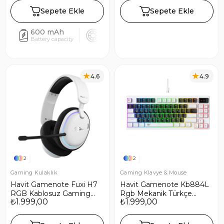
- TFT Ekranlı - Beyaz
Sepete Ekle
Sepete Ekle
600 mAh
53mm
5.3
28
Battery capacity
Driver size
Bluetooth
Low 
4.6
4.9
2
2
Gaming Kulaklık
Gaming Klavye & Mouse
Havit Gamenote Fuxi H7
Havit Gamenote Kb884L
RGB Kablosuz Gaming
Rgb Mekanik Türkçe
₺1.999,00
₺1.999,00
Oyuncu Kulaklığı - Beyaz
Klavye 1.06inç Tft-lcd
Ekran - Brown Switch