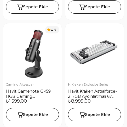
Siyah
Sepete Ekle
Sepete Ekle
4.7
Gaming Aksesuar
H.Kraken Exclusive Series
Havit Gamenote GK59
Havit Kraken Astralforce-
RGB Gaming
2 RGB Aydınlatmalı 67
₺1.599,00
₺8.999,00
Profesyonel Oyuncu
Tuşlu Mekanik Gaming
Yayıncı Mikrofonu
Klavye - Siyah Beyaz
Sepete Ekle
Sepete Ekle