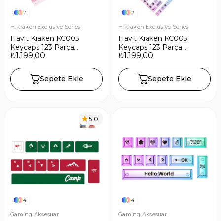
2
2
H.Kraken Exclusive Series
H.Kraken Exclusive Series
Havit Kraken KC003
Havit Kraken KC005
Keycaps 123 Parça
Keycaps 123 Parça
₺1.199,00
₺1.199,00
Gaming Mekanik Klavye
Gaming Mekanik Klavye
Tuş Takımı
Tuş Takımı
Sepete Ekle
Sepete Ekle
5.0
4
4
Gaming Aksesuar
Gaming Aksesuar