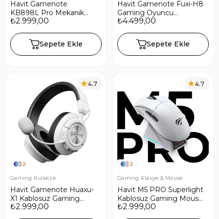
Havit Gamenote
Havit Gamenote Fuxi-H8
KB898L Pro Mekanik
Gaming Oyuncu
₺2.999,00
₺4.499,00
RGB Oyuncu Klavyesi –
Mikrofonlu Kulaklık (OHS,
Full-Key Rollover - Beyaz
RGB, 6 Modlu Bağlantı,
32mm Sürücü, Type-C,
Sepete Ekle
Sepete Ekle
3.5mm, 2.4GHz Kablosuz)
- Siyah
4.7
4.7
2
2
Gaming Kulaklık
Gaming Klavye & Mouse
Havit Gamenote Huaxu-
Havit M5 PRO Superlight
X1 Kablosuz Gaming
Kablosuz Gaming Mouse
₺2.999,00
₺2.999,00
Oyuncu Kulaklığı - Beyaz
- 30.000 DPI PAW3950
Sensör - RGB Şarj Standlı