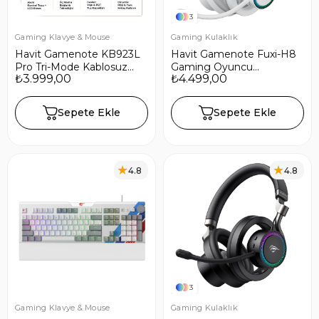
3
Gaming Klavye & Mouse
Gaming Kulaklık
Havit Gamenote KB923L
Havit Gamenote Fuxi-H8
Pro Tri-Mode Kablosuz
Gaming Oyuncu
₺3.999,00
₺4.499,00
Mekanik RGB Oyuncu
Mikrofonlu Kulaklık (OHS,
Klavyesi – LCD Ekranlı –
RGB, 6 Modlu Bağlantı,
Kahverengi
32mm Sürücü, Type-C,
Sepete Ekle
Sepete Ekle
3.5mm, 2.4GHz Kablosuz)
- Beyaz
4.8
4.8
3
Gaming Klavye & Mouse
Gaming Kulaklık