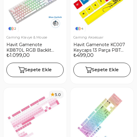
2
4
Gaming Klavye & Mouse
Gaming Aksesuar
Havit Gamenote
Havit Gamenote KC007
KB870L RGB Backlit
Keycaps 13 Parça PBT
₺1.099,00
₺499,00
Gaming Mekanik Klavye
Gaming Mekanik Klavye
Blue Switch - Beyaz
Tuş Takımı
Sepete Ekle
Sepete Ekle
5.0