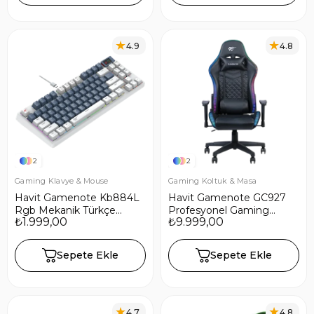
4.9
4.8
2
2
Gaming Klavye & Mouse
Gaming Koltuk & Masa
Havit Gamenote Kb884L
Havit Gamenote GC927
Rgb Mekanik Türkçe
Profesyonel Gaming
₺1.999,00
₺9.999,00
Klavye 1.06inç Tft-lcd
Koltuk Rgb Oyuncu
Ekran - Red Switch
Koltuğu
Sepete Ekle
Sepete Ekle
4.7
4.8