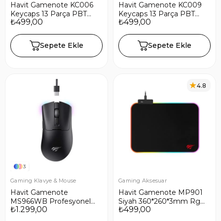
Havit Gamenote KC006
Havit Gamenote KC009
Keycaps 13 Parça PBT
Keycaps 13 Parça PBT
₺499,00
₺499,00
Gaming Mekanik Klavye
Gaming Mekanik Klavye
Tuş Takımı
Tuş Takımı
Sepete Ekle
Sepete Ekle
4.8
3
Gaming Klavye & Mouse
Gaming Aksesuar
Havit Gamenote
Havit Gamenote MP901
MS966WB Profesyonel
Siyah 360*260*3mm Rgb
₺1.299,00
₺499,00
RGB Wireless Gaming
Ledli Gaming Mouse Pad
Oyuncu Mouse 4 Modlu -