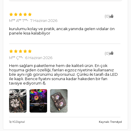
(0)
M** A** T**
7 Haziran 2026
kurulumu kolay ve pratik, ancak yanında gelen vidalar ön
panele kısa kalabiliyor
(0)
M** Ç**
6 Haziran 2026
Hem sağlam paketleme hem de kaliteli ürün. En çok
hoşuma giden özelliği, fanları egzoz niyetine kullansanız
bile aynı rgb görünümü alıyorsunuz. Çünkü iki tarafı da LED
ile kaplı. Bence fiyatını sonuna kadar hakeden bir fan
tavsiye ediyorum 💪
🚀 YGDigital
Kaynak: Trendyol