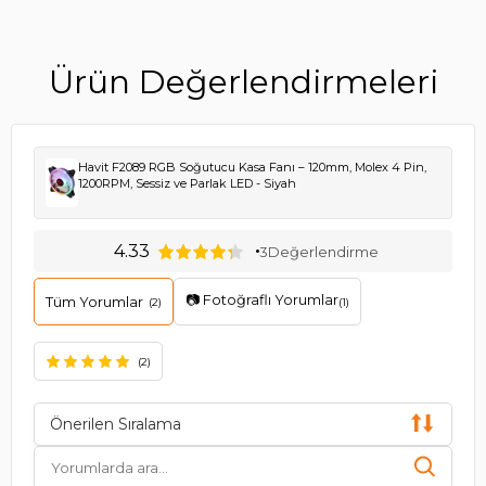
Ürün Değerlendirmeleri
Havit F2089 RGB Soğutucu Kasa Fanı – 120mm, Molex 4 Pin,
1200RPM, Sessiz ve Parlak LED - Siyah
4.33
3
Değerlendirme
📷 Fotoğraflı Yorumlar
Tüm Yorumlar
(2)
(1)
(2)
Önerilen Sıralama