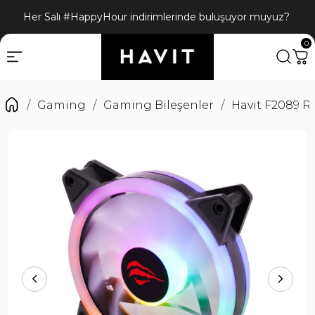
Her Salı #HappyHour indirimlerinde buluşuyor muyuz?
0
Gaming
Gaming Bileşenler