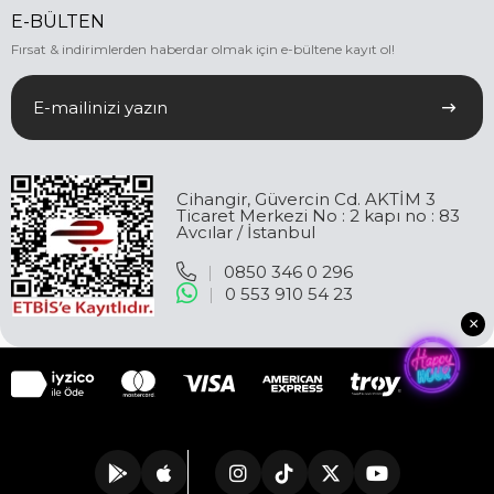
E-BÜLTEN
Fırsat & indirimlerden haberdar olmak için e-bültene kayıt ol!
Cihangir, Güvercin Cd. AKTİM 3
Ticaret Merkezi No : 2 kapı no : 83
Avcılar / İstanbul
|
0850 346 0 296
|
0 553 910 54 23
×