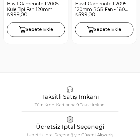
Havit Gamenote F2005
Havit Gamenote F2095
Kule Tipi Fan 120mm
120mm RGB Fan - 1800
₺999,00
₺599,00
RGB İşlemci Fanı Bakır
RPM
Boru Intel LGA1700
Sepete Ekle
Sepete Ekle
Taksitli Satış İmkanı
Tüm Kredi Kartlarına 9 Taksit İmkanı
Ücretsiz İptal Seçeneği
Ücretsiz İptal Seçeneğiyle Güvenli Alışveriş