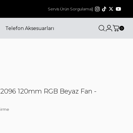
1000₺ ve üzeri siparişlerinizde kargo ücretsi
Servis Ürün Sorgulama
|
Telefon Aksesuarları
0
F2096 120mm RGB Beyaz Fan -
irme