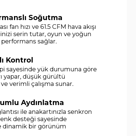
rmanslı Soğutma
ı fan hızı ve 61.5 CFM hava akışı
nizi serin tutar, oyun ve yoğun
 performans sağlar.
lı Kontrol
pi sayesinde yük durumuna göre
ı yapar, düşük gürültü
 ve verimli çalışma sunar.
yumlu Aydınlatma
lantısı ile anakartınızla senkron
n renk desteği sayesinde
ve dinamik bir görünüm