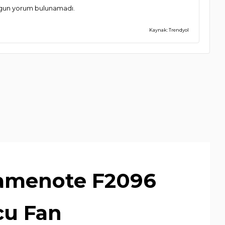
ygun yorum bulunamadı.
Kaynak: Trendyol
amenote F2096
cu Fan