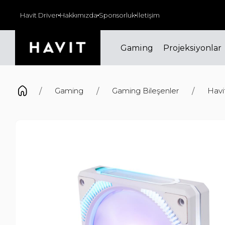
alı #HappyHour indirimlerinde buluşuyor muyuz?
Havit Driver
Hakkımızda
Sponsorluk
İletişim
Gaming
Projeksiyonlar
Gaming
Gaming Bileşenler
Hav