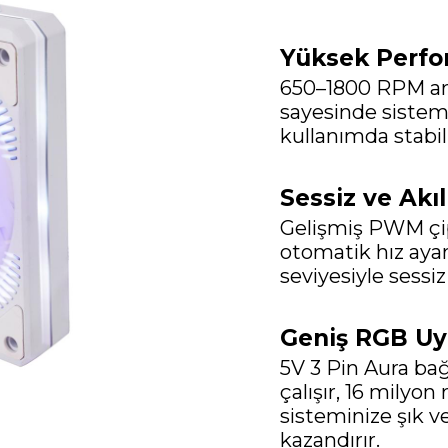
Yüksek Perfo
650–1800 RPM aras
sayesinde sistemi
kullanımda stabil
Sessiz ve Akıl
Gelişmiş PWM çi
otomatik hız ayar
seviyesiyle sessiz
Geniş RGB U
5V 3 Pin Aura bağ
çalışır, 16 milyo
sisteminize şık 
kazandırır.