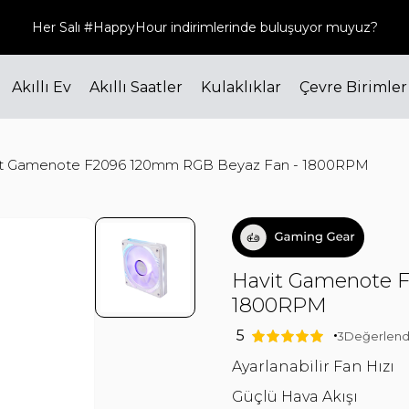
Bizi sosyal medyadan da takip edin! @havit_turkiye
Akıllı Ev
Akıllı Saatler
Kulaklıklar
Çevre Birimler
it Gamenote F2096 120mm RGB Beyaz Fan - 1800RPM
Havit Gamenote 
1800RPM
5
3
Değerlend
Ayarlanabilir Fan Hızı
Güçlü Hava Akışı