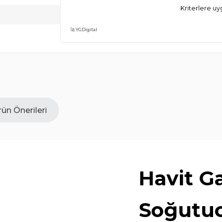
Kriterlere u
🚀 YGDigital
ün Önerileri
Havit G
Soğutu