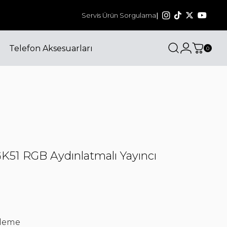
Bizi sosyal medyadan da takip edin! @havit_tu
Servis Ürün Sorgulama
|
Telefon Aksesuarları
0
K51 RGB Aydınlatmalı Yayıncı
lleme