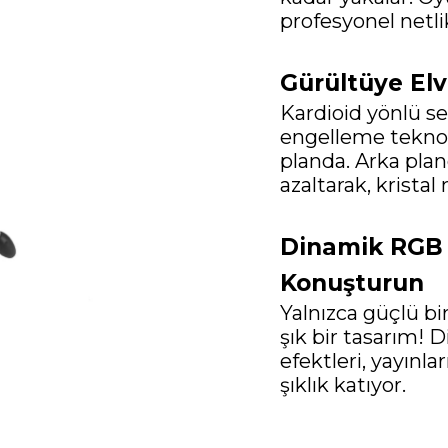
profesyonel netli
Gürültüye El
Kardioid yönlü se
engelleme teknolo
planda. Arka pla
azaltarak, kristal
Dinamik RGB A
Konuşturun
Yalnızca güçlü bi
şık bir tasarım!
efektleri, yayınlar
şıklık katıyor.