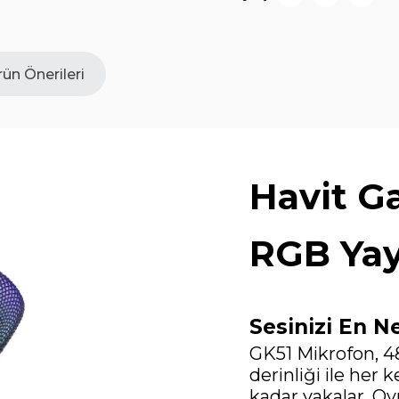
ün Önerileri
Havit G
RGB Yay
Sesinizi En N
GK51 Mikrofon, 4
derinliği ile her 
kadar yakalar. Oyu