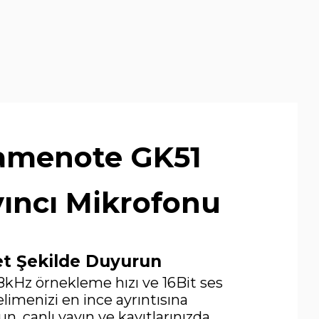
amenote GK51
ıncı Mikrofonu
et Şekilde Duyurun
8kHz örnekleme hızı ve 16Bit ses
kelimenizi en ince ayrıntısına
n, canlı yayın ve kayıtlarınızda