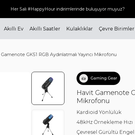
Her Salı #HappyHour indirimlerinde buluşuyor muyuz?
Akıllı Ev
Akıllı Saatler
Kulaklıklar
Çevre Birimler
 Gamenote GK51 RGB Aydınlatmalı Yayıncı Mikrofonu
Havit Gamenote G
Mikrofonu
Kardioid Yönlülük
48kHz Örnekleme Hızı
Çevresel Gürültü Enge