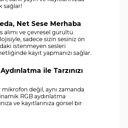
k sağlar!
veda, Net Sese Merhaba
s alımı ve çevresel gürültü
jisiyle, sadece sizin sesiniz ön
ndaki istenmeyen sesleri
 netliğinde kayıt yapmanızı sağlar.
ydınlatma ile Tarzınızı
r mikrofon değil, aynı zamanda
 Dinamik RGB aydınlatma
ınıza ve kayıtlarınıza görsel bir