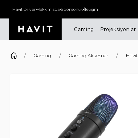
000₺ ve üzeri siparişlerinizde kargo ücretsiz!
Havit Driver
Hakkımızda
Sponsorluk
İletişim
Gaming
Projeksiyonlar
Gaming
Gaming Aksesuar
Havit