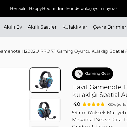
Her Salı #HappyHour indirimlerinde buluşuyor muyuz?
Akıllı Ev
Akıllı Saatler
Kulaklıklar
Çevre Birimler
Gamenote H2002U PRO 7.1 Gaming Oyuncu Kulaklığı Spatial 
Havit Gamenote 
Kulaklığı Spatial 
4.8
5
Değerle
53mm (Yüksek Manyeti
Mekansal Ses ve Kafa T
Gradyant Tasarım