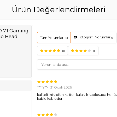
Ürün Değerlendirmeleri
 7.1 Gaming
dio Head
📷 Fotoğraflı Yorumlar
Tüm Yorumlar
(4)
(0)
(3)
(1)
T** Y**
31 Ocak 2026
kaliteli mikrofon kaliteli kulaklık kablosuda hen
kablo kablodur