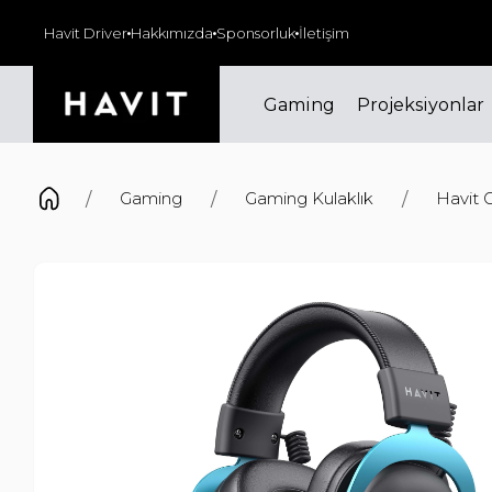
000₺ ve üzeri siparişlerinizde kargo ücretsiz!
Havit Driver
Hakkımızda
Sponsorluk
İletişim
Gaming
Projeksiyonlar
Gaming
Gaming Kulaklık
Havit 