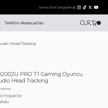
Bizi sosyal medyadan da takip edin! @havit_tu
Servis Ürün Sorgulama
|
Telefon Aksesuarları
0
Audio Head Tracking
H2002U PRO 7.1 Gaming Oyuncu
Audio Head Tracking
ndirme
k) Hoparlör
akibi