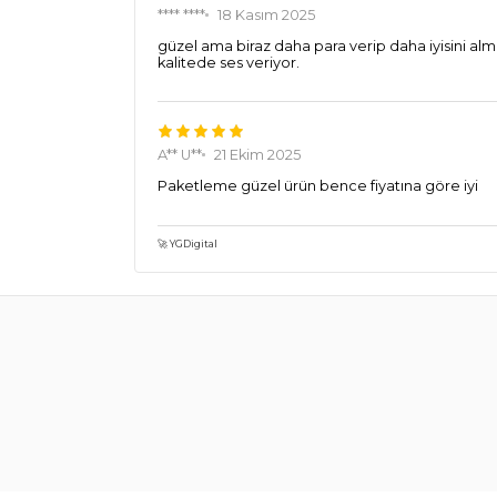
**** ****
18 Kasım 2025
güzel ama biraz daha para verip daha iyisini alma
kalitede ses veriyor.
A** U**
21 Ekim 2025
Paketleme güzel ürün bence fiyatına göre iyi
🚀 YGDigital