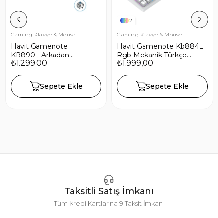
2
Gaming Klavye & Mouse
Gaming Klavye & Mouse
Havit Gamenote
Havit Gamenote Kb884L
KB890L Arkadan
Rgb Mekanik Türkçe
₺1.299,00
₺1.999,00
Aydınlatmalı Gaming
Klavye 1.06inç Tft-lcd
Türkçe Q Klavye Blue
Ekran - Red Switch
Switch
Sepete Ekle
Sepete Ekle
Taksitli Satış İmkanı
Tüm Kredi Kartlarına 9 Taksit İmkanı