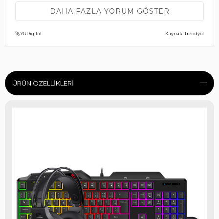
DAHA FAZLA YORUM GÖSTER
(0)
🚀 YGDigital
Kaynak: Trendyol
A** T**
11 Aralık 2025
Alıcaklara kesinlikle tavsiye ederim başlangıç için bire bir
fiyatına göre aşırı iyi klavye hariç diğerleri örgü kablo ve
gayet kaliteli
ÜRÜN ÖZELLIKLERI