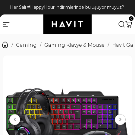
Her Salı #HappyHour indirimlerinde buluşuyor muyuz?
0
Gaming
Gaming Klavye & Mouse