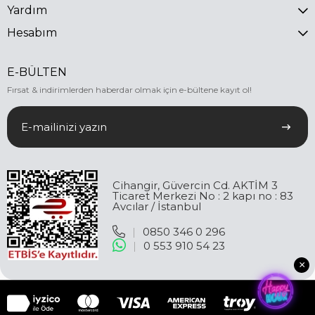
Yardım
Hesabım
E-BÜLTEN
Fırsat & indirimlerden haberdar olmak için e-bültene kayıt ol!
Cihangir, Güvercin Cd. AKTİM 3
Ticaret Merkezi No : 2 kapı no : 83
Avcılar / İstanbul
|
0850 346 0 296
|
0 553 910 54 23
×