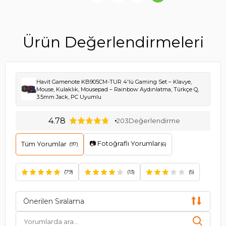
Ürün Değerlendirmeleri
Havit Gamenote KB905CM-TUR 4'lü Gaming Set – Klavye,
Mouse, Kulaklık, Mousepad – Rainbow Aydınlatma, Türkçe Q,
3.5mm Jack, PC Uyumlu
4.78
203
Değerlendirme
📷 Fotoğraflı Yorumlar
Tüm Yorumlar
(97)
(6)
(79)
(13)
(5)
Önerilen Sıralama