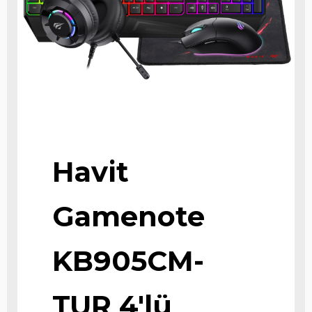
Havit
Gamenote
KB905CM-
TUR 4'lü