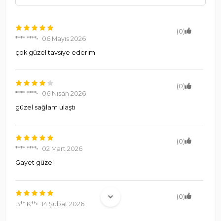
(0)
**** ****
06 Mayıs 2026
çok güzel tavsiye ederim
(0)
**** ****
06 Nisan 2026
güzel sağlam ulaştı
(0)
**** ****
02 Mart 2026
Gayet güzel
(0)
B** K**
14 Şubat 2026
f/p ürünü olduğuna emin olabilirsiniz.