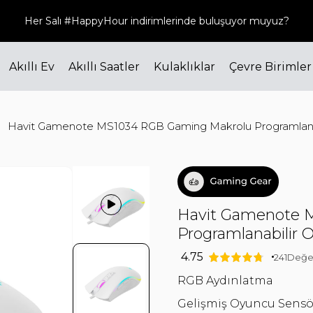
Her Salı #HappyHour indirimlerinde buluşuyor muyuz?
Akıllı Ev
Akıllı Saatler
Kulaklıklar
Çevre Birimler
Havit Gamenote MS1034 RGB Gaming Makrolu Programlana
Havit Gamenote 
Programlanabilir
4.75
241
Değe
RGB Aydınlatma
Gelişmiş Oyuncu Sens