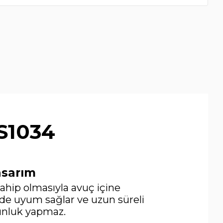
(0)
S1034
asarım
hip olmasıyla avuç içine
e uyum sağlar ve uzun süreli
unluk yapmaz.