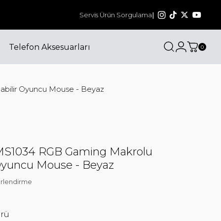
Bizi sosyal medyadan da takip edin! @havit_tu
Servis Ürün Sorgulama
|
Telefon Aksesuarları
0
bilir Oyuncu Mouse - Beyaz
MS1034 RGB Gaming Makrolu
 Oyuncu Mouse - Beyaz
rlendirme
örü