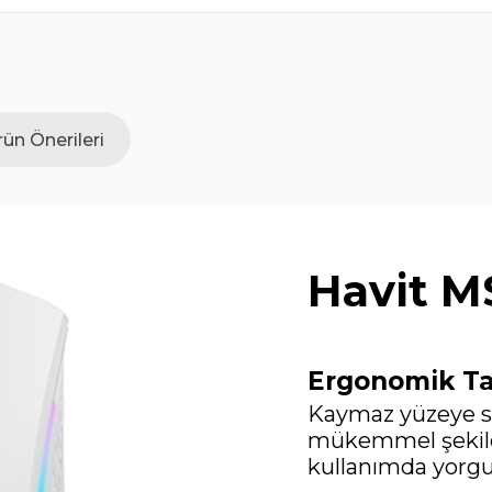
**** ****
14 Ocak 2026
Güzel herkese tavsiye ederim
ün Önerileri
Havit M
Ergonomik T
Kaymaz yüzeye sa
mükemmel şekild
kullanımda yorg