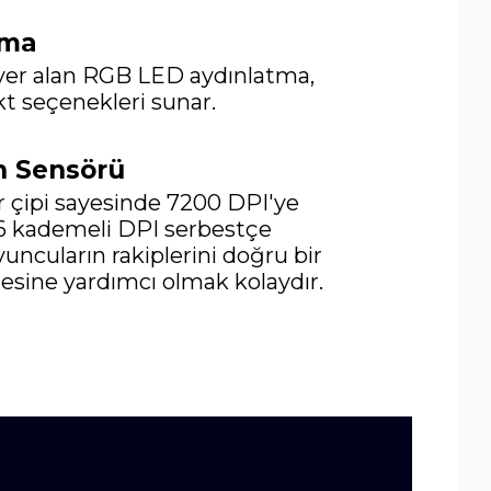
tma
yer alan RGB LED aydınlatma,
ekt seçenekleri sunar.
n Sensörü
r çipi sayesinde 7200 DPI'ye
 6 kademeli DPI serbestçe
yuncuların rakiplerini doğru bir
esine yardımcı olmak kolaydır.