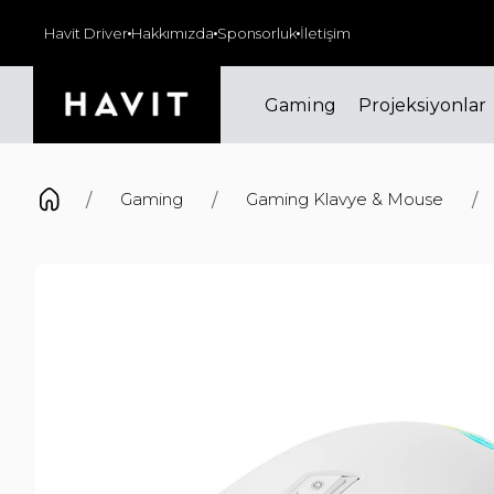
000₺ ve üzeri siparişlerinizde kargo ücretsiz!
Havit Driver
Hakkımızda
Sponsorluk
İletişim
Gaming
Projeksiyonlar
Gaming
Gaming Klavye & Mouse