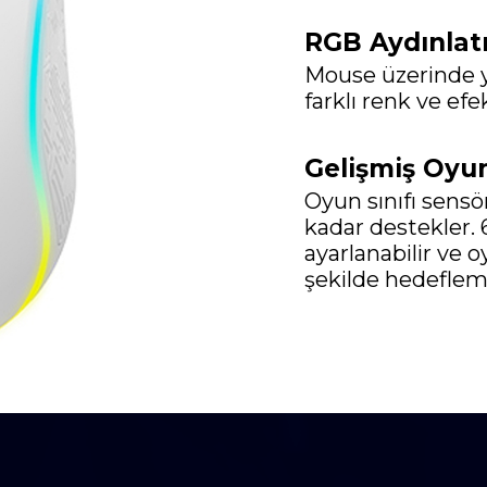
RGB Aydınla
Mouse üzerinde 
farklı renk ve ef
Gelişmiş Oyu
Oyun sınıfı sensö
kadar destekler.
ayarlanabilir ve o
şekilde hedeflem