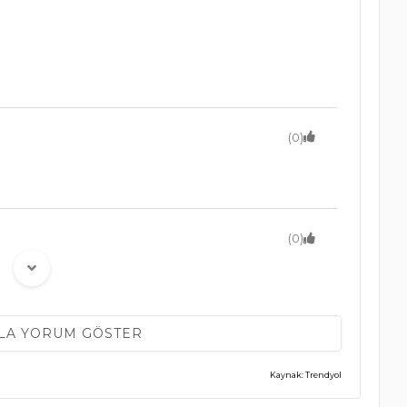
(0)
(0)
LA YORUM GÖSTER
(0)
Kaynak: Trendyol
 güzel tavsiye ederim