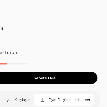
li
e 11 ürün
Karşılaştır
Fiyat Düşünce Haber Ver