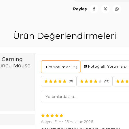
Paylaş
Ürün Değerlendirmeleri
B Gaming
yuncu Mouse
📷 Fotoğraflı Yorumlar
Tüm Yorumlar
(121)
(2)
(95)
(22)
Aleyna E. H.
15 Haziran 2026