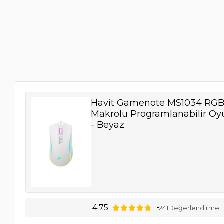
Havit Gamenote MS1034 RG
Makrolu Programlanabilir O
- Beyaz
4.75
241
Değerlendirme