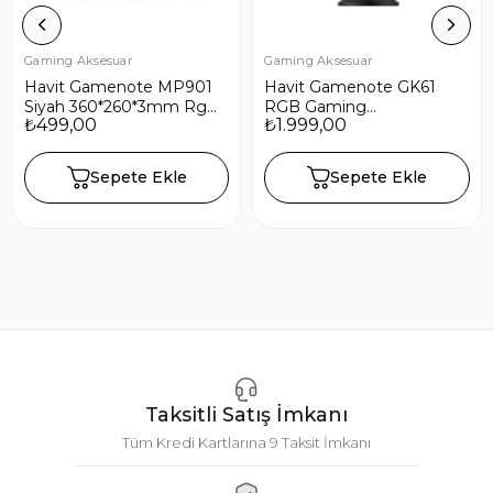
Gaming Aksesuar
Gaming Aksesuar
Havit Gamenote MP901
Havit Gamenote GK61
Siyah 360*260*3mm Rgb
RGB Gaming
₺499,00
₺1.999,00
Ledli Gaming Mouse Pad
Profesyonel Oyuncu
Yayıncı Mikrofonu
Sepete Ekle
Sepete Ekle
Taksitli Satış İmkanı
Tüm Kredi Kartlarına 9 Taksit İmkanı