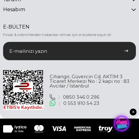
Hesabım
E-BÜLTEN
Fırsat & indirimlerden haberdar olmak için e-bültene kayıt ol!
Cihangir, Güvercin Cd. AKTİM 3
Ticaret Merkezi No : 2 kapı no : 83
Avcılar / İstanbul
|
0850 346 0 296
|
0 553 910 54 23
×