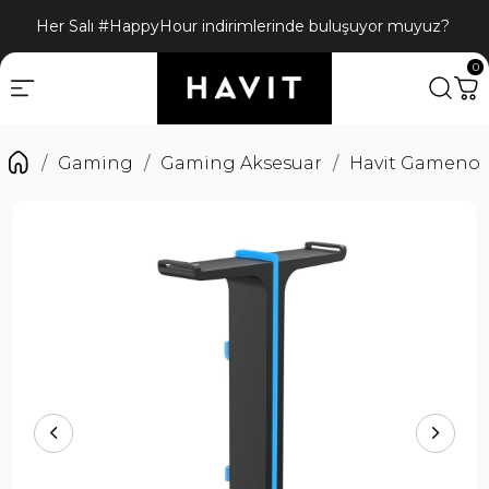
yor muyuz?
Bizi sosyal medyadan da takip edin! @havit
0
Gaming
Gaming Aksesuar