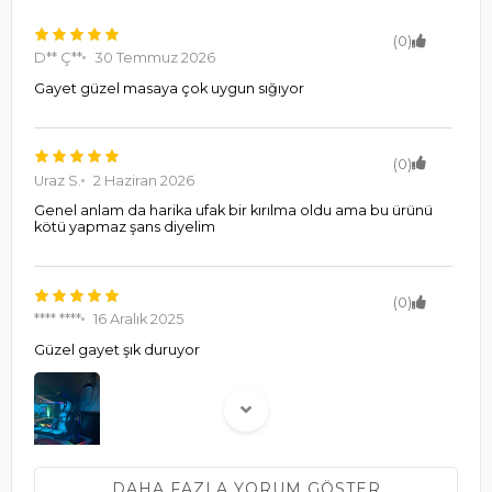
(0)
D** Ç**
30 Temmuz 2026
Gayet güzel masaya çok uygun sığıyor
(0)
Uraz S.
2 Haziran 2026
Genel anlam da harika ufak bir kırılma oldu ama bu ürünü
kötü yapmaz şans diyelim
(0)
**** ****
16 Aralık 2025
Güzel gayet şık duruyor
DAHA FAZLA YORUM GÖSTER