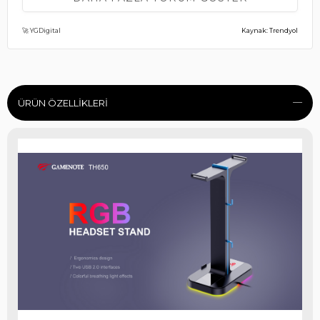
(0)
Ç** B** Ç**
12 Şubat 2025
🚀 YGDigital
Kaynak: Trendyol
çok tatlı bir ürün gerçekten duruşu mükemmel fantaziye
kaçanlar için mukemmel
ÜRÜN ÖZELLIKLERI
(0)
Ş** C**
24 Kasım 2023
Göründüğü gibi geldi muhteşem