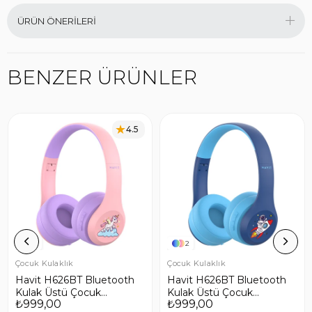
ÜRÜN ÖNERILERI
BENZER ÜRÜNLER
4.5
2
2
Çocuk Kulaklık
Çocuk Kulaklık
Havit H626BT Bluetooth
Havit H626BT Bluetooth
Kulak Üstü Çocuk
Kulak Üstü Çocuk
₺999,00
₺999,00
Kulaklık - Pembe
Kulaklık - Mavi