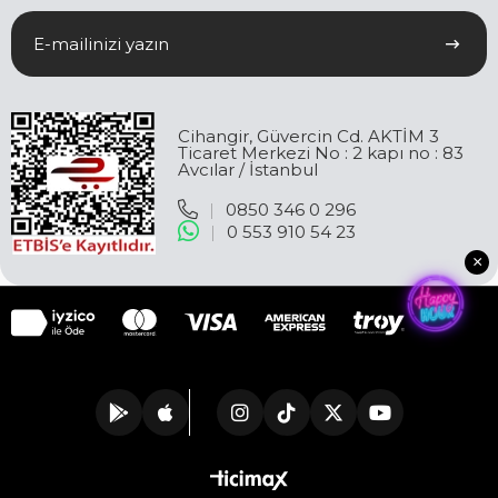
Cihangir, Güvercin Cd. AKTİM 3
Ticaret Merkezi No : 2 kapı no : 83
Avcılar / İstanbul
|
0850 346 0 296
|
0 553 910 54 23
×