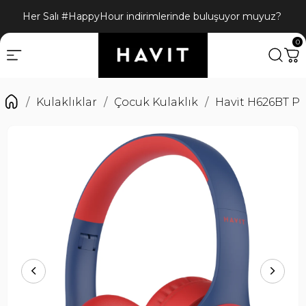
Her Salı #HappyHour indirimlerinde buluşuyor muyuz?
0
Kulaklıklar
Çocuk Kulaklık