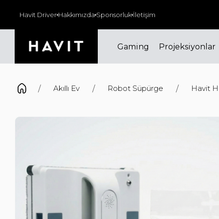
000₺ ve üzeri siparişlerinizde kargo ücretsiz!
Havit Driver
Hakkımızda
Sponsorluk
İletişim
Gaming
Projeksiyonlar
Akıllı Ev
Robot Süpürge
Havit H