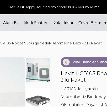
Her Salı #HappyHour indirimlerinde buluşuyor muyuz?
Akıllı Ev
Akıllı Saatler
Kulaklıklar
Çevre Birimler
CR105 Robot Süpürge Yedek Temizleme Bezi – 3'lü Paket
Havit HCR105 Rob
3'lü Paket
HCR105 İle Uyumlu
Mikrofiber İz Bırakma
Yıkanabilen Dayanıklı 