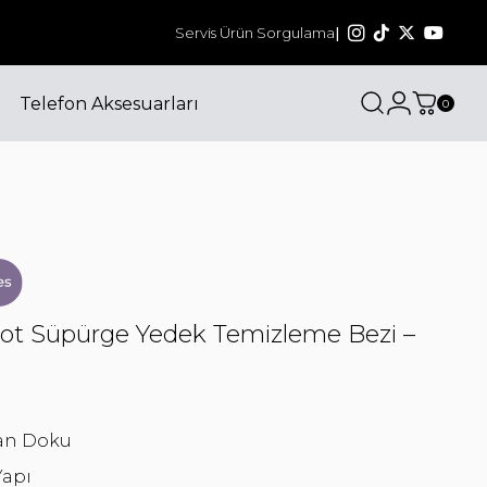
Bizi sosyal medyadan da takip edin! @havit_tu
Servis Ürün Sorgulama
|
Telefon Aksesuarları
0
ot Süpürge Yedek Temizleme Bezi –
yan Doku
Yapı