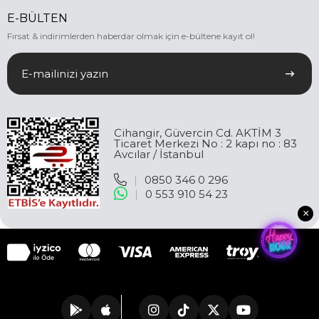
E-BÜLTEN
Fırsat & indirimlerden haberdar olmak için e-bültene kayıt ol!
Cihangir, Güvercin Cd. AKTİM 3
Ticaret Merkezi No : 2 kapı no : 83
Avcılar / İstanbul
|
0850 346 0 296
|
0 553 910 54 23
×