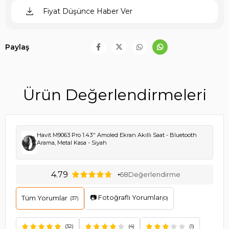
Fiyat Düşünce Haber Ver
Paylaş
Ürün Değerlendirmeleri
Havit M9063 Pro 1.43'' Amoled Ekran Akıllı Saat - Bluetooth
Arama, Metal Kasa - Siyah
4.79
68
Değerlendirme
📷 Fotoğraflı Yorumlar
Tüm Yorumlar
(37)
(0)
(32)
(4)
(1)