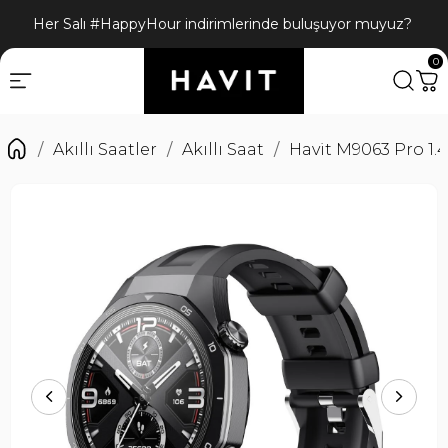
Her Salı #HappyHour indirimlerinde buluşuyor muyuz?
0
Akıllı Saatler
Akıllı Saat