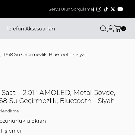
Bizi sosyal medyadan da takip edin! @havit_tu
Servis Ürün Sorgulama
|
Telefon Aksesuarları
0
 IP68 Su Geçirmezlik, Bluetooth - Siyah
ı Saat – 2.01'' AMOLED, Metal Gövde,
68 Su Geçirmezlik, Bluetooth - Siyah
rlendirme
özünürlüklü Ekran
l İşlemci