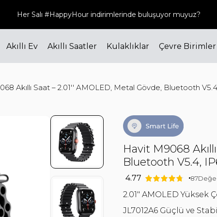
Her Salı #HappyHour indirimlerinde buluşuyor muyuz?
Akıllı Ev
Akıllı Saatler
Kulaklıklar
Çevre Birimler
068 Akıllı Saat – 2.01'' AMOLED, Metal Gövde, Bluetooth V5.4,
Havit M9068 Akıll
Bluetooth V5.4, IP
4.77
87
Değe
2.01" AMOLED Yüksek Ç
JL7012A6 Güçlü ve Stabi