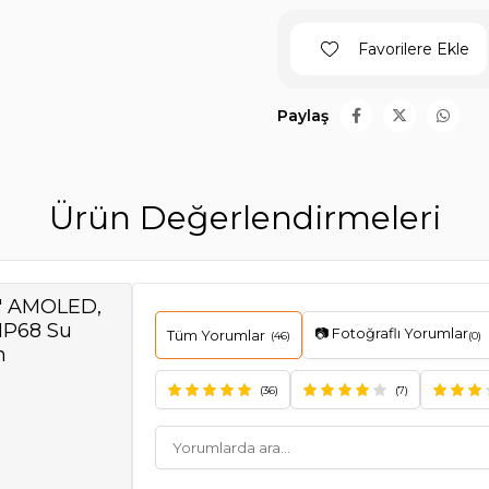
Favorilere Ekle
Paylaş
Ürün Değerlendirmeleri
1'' AMOLED,
 IP68 Su
📷 Fotoğraflı Yorumlar
Tüm Yorumlar
(46)
(0)
h
(36)
(7)