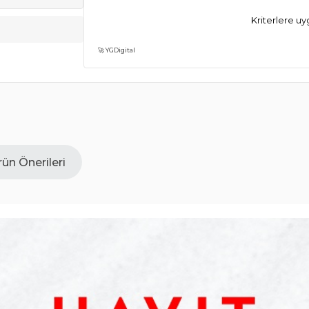
Kriterlere u
🚀 YGDigital
ün Önerileri