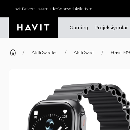
000₺ ve üzeri siparişlerinizde kargo ücretsiz!
Havit Driver
Hakkımızda
Sponsorluk
İletişim
Gaming
Projeksiyonlar
Akıllı Saatler
Akıllı Saat
Havit M9