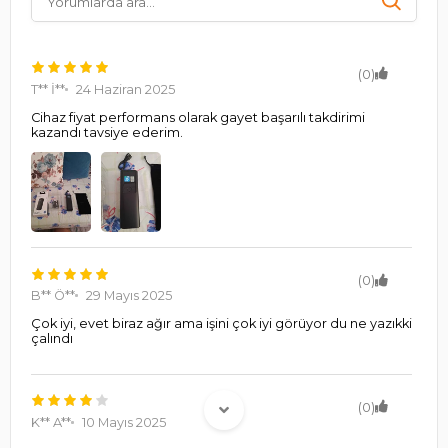
(0)
T** İ**
24 Haziran 2025
Cihaz fiyat performans olarak gayet başarılı takdirimi
kazandı tavsiye ederim.
(0)
B** Ö**
29 Mayıs 2025
Çok iyi, evet biraz ağır ama işini çok iyi görüyor du ne yazıkki
çalındı
(0)
K** A**
10 Mayıs 2025