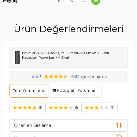
Paylaş
Ürün Değerlendirmeleri
Havit PB50 PD140W Dijital Ekranlı 27000mAh Yüksek
Kapasiteli Powerbank – Siyah
4.43
14
Değerlendirme
📷 Fotoğraflı Yorumlar
Tüm Yorumlar
(6)
(1)
(3)
(1)
(2)
Önerilen Sıralama