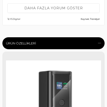
İçinden çıkan kablo bozuk çıktı urün eh işte...
DAHA FAZLA YORUM GÖSTER
(0)
🚀 YGDigital
Kaynak: Trendyol
Ahmet G.
09 Mayıs 2025
çokta anlatıldığı gibi şöyle hızlı böyle kaçıyor yalan en
azından seri şarj yapabilirdi denemediğim kaliteli hızlı kablo
kalmadı.
ÜRÜN ÖZELLIKLERI
(0)
GÜVENÇ G.
6 Mart 2026
Ürün de pil problemi var