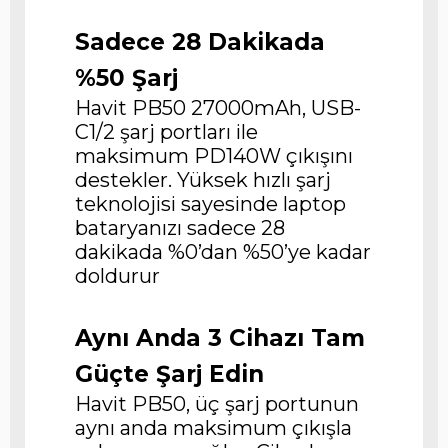
Sadece 28 Dakikada
%50 Şarj
Havit PB50 27000mAh, USB-
C1/2 şarj portları ile
maksimum PD140W çıkışını
destekler. Yüksek hızlı şarj
teknolojisi sayesinde laptop
bataryanızı sadece 28
dakikada %0’dan %50’ye kadar
doldurur
Aynı Anda 3 Cihazı Tam
Güçte Şarj Edin
Havit PB50, üç şarj portunun
aynı anda maksimum çıkışla