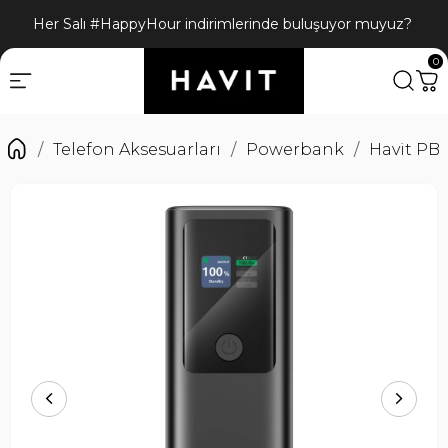
Bizi sosyal medyadan da takip edin! @havit_turkiye
0
Telefon Aksesuarları
Powerbank