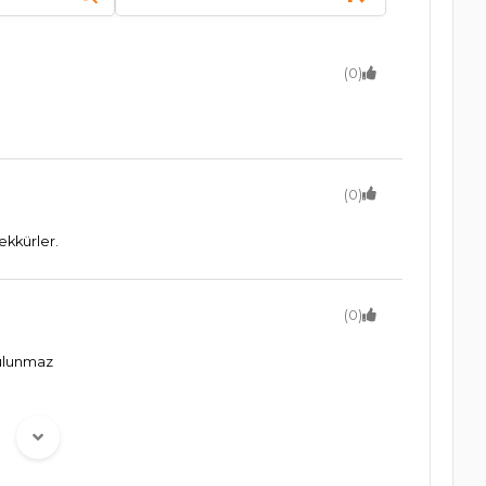
(0)
(0)
kkürler.
(0)
bulunmaz