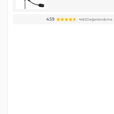
4.59
483
Değerlendirme