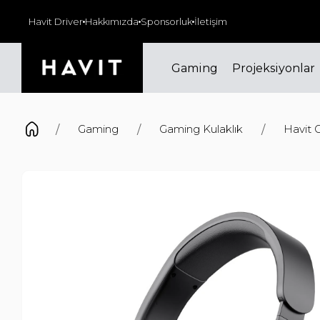
alı #HappyHour indirimlerinde buluşuyor muyuz?
Havit Driver
Hakkımızda
Sponsorluk
İletişim
Gaming
Projeksiyonlar
Gaming
Gaming Kulaklık
Havit 