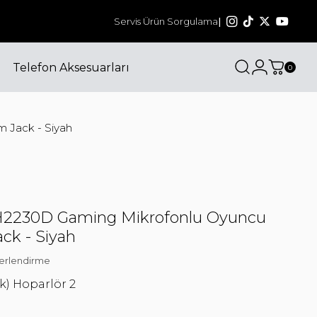
1000₺ ve üzeri siparişlerinizde kargo ücretsi
Servis Ürün Sorgulama
|
Telefon Aksesuarları
0
 Jack - Siyah
H2230D Gaming Mikrofonlu Oyuncu
ck - Siyah
erlendirme
) Hoparlör 2