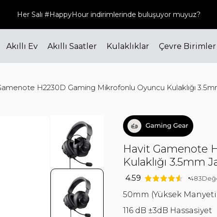
Bizi sosyal medyadan da takip edin! @havit_turkiye
Akıllı Ev
Akıllı Saatler
Kulaklıklar
Çevre Birimler
Gamenote H2230D Gaming Mikrofonlu Oyuncu Kulaklığı 3.5mm
Havit Gamenote 
Kulaklığı 3.5mm Ja
4.59
483
Değ
50mm (Yüksek Manyetik
116 dB ±3dB Hassasiyet