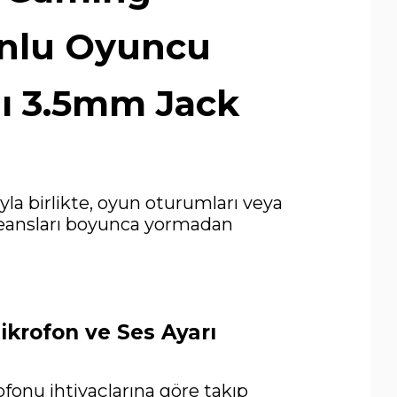
nlu Oyuncu
ğı 3.5mm Jack
yla birlikte, oyun oturumları veya
eansları boyunca yormadan
Mikrofon ve Ses Ayarı
ofonu ihtiyaçlarına göre takıp