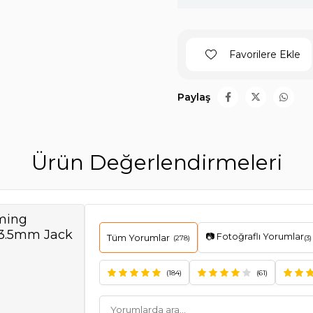
Favorilere Ekle
Paylaş
Ürün Değerlendirmeleri
ming
 3.5mm Jack
📷 Fotoğraflı Yorumlar
Tüm Yorumlar
(278)
(3)
(184)
(61)