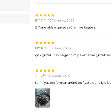
E** D**
16 Temmuz 2026
2. Tane aldım gayet sağlam ve kaşitelş
M** K**
30 Nisan 2026
çok güzel ürün beğendim paketleme güzel teşe
A** Ç**
13 Şubat 2026
tam fiyat performan ürünü bu fiyata daha iyisi 