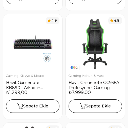
4.9
4.8
2
Gaming Klavye & Mouse
Gaming Koltuk & Masa
Havit Gamenote
Havit Gamenote GC936A
KB890L Arkadan
Profesyonel Gaming
₺1.299,00
₺7.999,00
Aydınlatmalı Gaming
Kumaş Oyuncu Koltuğu -
Türkçe Q Klavye Blue
Siyah / Yeşil
Switch
Sepete Ekle
Sepete Ekle