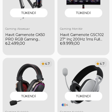
TÜKENDI
TÜKENDI
Gaming Aksesuar
Gaming Monitör
Havit Gamenote GK50
Havit Gamenote GSC102
PRO RGB Gaming
27" Inç 200Hz 1ms Full
₺2.499,00
₺9.999,00
Profesyonel Oyuncu
Hd Pivot Curved Gaming
Yayıncı Mikrofonu ve
Monitör VA Panel
Masa Standı
4.7
4.7
TÜKENDI
TÜKENDI
6
Gaming Kulaklık
Gaming Kulaklık