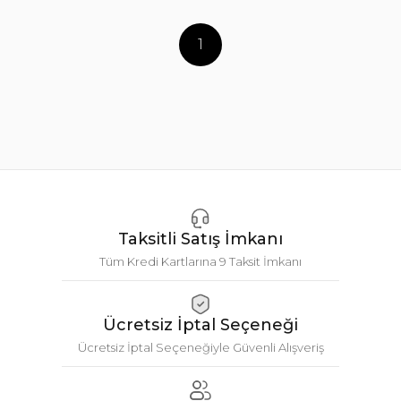
1
Taksitli Satış İmkanı
Tüm Kredi Kartlarına 9 Taksit İmkanı
Ücretsiz İptal Seçeneği
Ücretsiz İptal Seçeneğiyle Güvenli Alışveriş