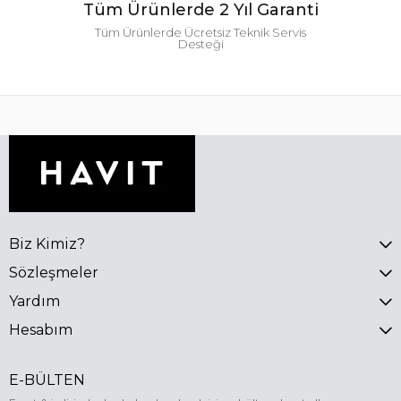
Tüm Ürünlerde 2 Yıl Garanti
Tüm Ürünlerde Ücretsiz Teknik Servis
Desteği
Biz Kimiz?
Sözleşmeler
Yardım
Hesabım
E-BÜLTEN