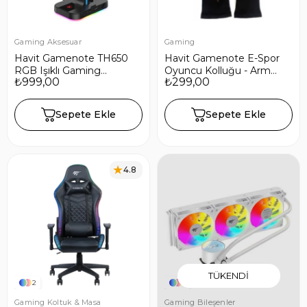
Gaming Aksesuar
Gaming
Havit Gamenote TH650
Havit Gamenote E-Spor
RGB Işıklı Gaming
Oyuncu Kolluğu - Arm
₺999,00
₺299,00
Kulaklık Stant
Sleeves
Sepete Ekle
Sepete Ekle
4.8
TÜKENDI
2
2
Gaming Koltuk & Masa
Gaming Bileşenler