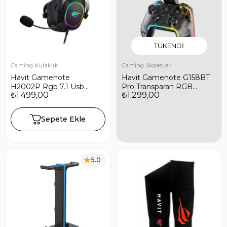
TÜKENDI
Gaming Kulaklık
Gaming Aksesuar
Havit Gamenote
Havit Gamenote G158BT
H2002P Rgb 7.1 Usb
Pro Transparan RGB
₺1.499,00
₺1.299,00
Mikrofonlu Siyah Gaming
Gamepad Joystick
Oyuncu Kulaklığı
Sepete Ekle
5.0